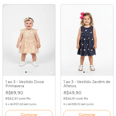
1 ao 3 - Vestido Doce
1 ao 3 - Vestido Jardim de
Primavera
Afetos
R$69,90
R$49,90
R$62,91
com
Pix
R$44,91
com
Pix
6
x
de
R$11,65
sem juros
6
x
de
R$8,32
sem juros
Comprar
Comprar