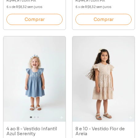
R$44,91
com
Pix
R$44,91
com
Pix
6
x
de
R$8,32
sem juros
6
x
de
R$8,32
sem juros
Comprar
Comprar
4 ao 8 - Vestido Infantil
8 e 10 - Vestido Flor de
Azul Serenity
Areia