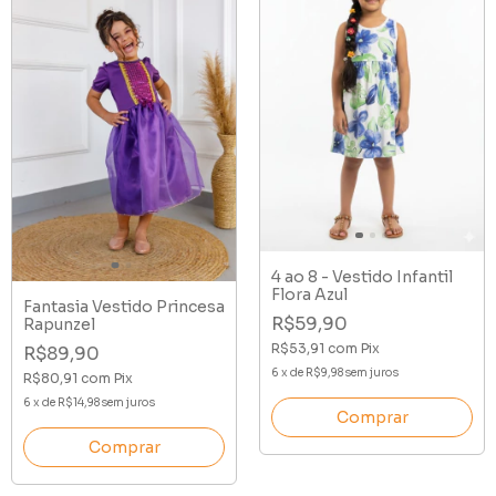
4 ao 8 - Vestido Infantil
Flora Azul
Fantasia Vestido Princesa
R$59,90
Rapunzel
R$53,91
com
Pix
R$89,90
6
x
de
R$9,98
sem juros
R$80,91
com
Pix
6
x
de
R$14,98
sem juros
Comprar
Comprar