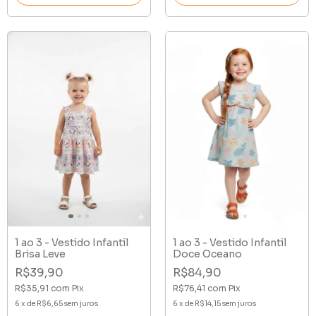
1 ao 3 - Vestido Infantil
1 ao 3 - Vestido Infantil
Brisa Leve
Doce Oceano
R$39,90
R$84,90
R$35,91
com
Pix
R$76,41
com
Pix
6
x
de
R$6,65
sem juros
6
x
de
R$14,15
sem juros