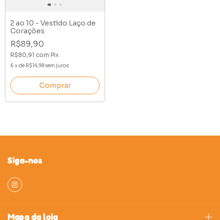
2 ao 10 - Vestido Laço de
Corações
R$89,90
R$80,91
com
Pix
6
x
de
R$14,98
sem juros
Comprar
Siga-nos
Mapa da loja