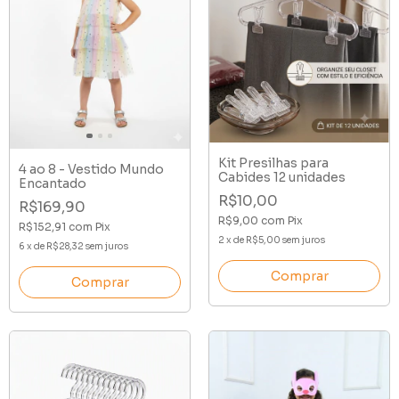
Kit Presilhas para
4 ao 8 - Vestido Mundo
Cabides 12 unidades
Encantado
R$10,00
R$169,90
R$9,00
com
Pix
R$152,91
com
Pix
2
x
de
R$5,00
sem juros
6
x
de
R$28,32
sem juros
Comprar