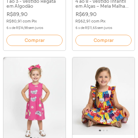
1 ao 3 - Vestido Regata
4 ao 8 - Vestido Infantil
em Algodão
em Alças – Meia Malha
100% Algodão
R$89,90
R$69,90
R$80,91
com
Pix
R$62,91
com
Pix
6
x
de
R$14,98
sem juros
6
x
de
R$11,65
sem juros
Comprar
Comprar