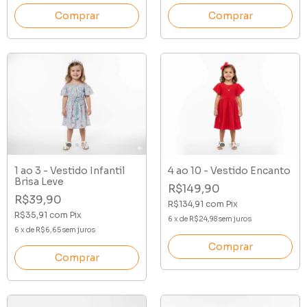
Comprar
Comprar
1 ao 3 - Vestido Infantil
4 ao 10 - Vestido Encanto
Brisa Leve
R$149,90
R$39,90
R$134,91
com
Pix
R$35,91
com
Pix
6
x
de
R$24,98
sem juros
6
x
de
R$6,65
sem juros
Comprar
Comprar