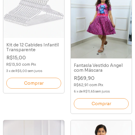
Kit de 12 Cabides Infantil
Transparente
R$15,00
R$13,50
com
Pix
Fantasia Vestido Angel
com Máscara
3
x
de
R$5,00
sem juros
R$69,90
R$62,91
com
Pix
6
x
de
R$11,65
sem juros
Comprar