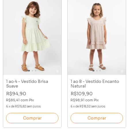
1 ao 4 - Vestido Brisa
1 ao 8 - Vestido Encanto
Suave
Natural
R$94,90
R$109,90
R$85,41
com
Pix
R$98,91
com
Pix
6
x
de
R$15,82
sem juros
6
x
de
R$18,32
sem juros
Comprar
Comprar