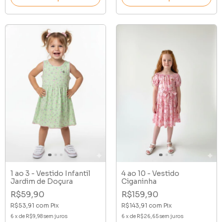
1 ao 3 - Vestido Infantil
4 ao 10 - Vestido
Jardim de Doçura
Ciganinha
R$59,90
R$159,90
R$53,91
com
Pix
R$143,91
com
Pix
6
x
de
R$9,98
sem juros
6
x
de
R$26,65
sem juros