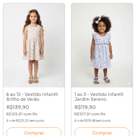
6 ao 12 - Vestido Infantil
1 ao 3 - Vestido Infantil
Brilho de Verão
Jardim Sereno
R$139,90
R$119,90
R$125,91
com
Pix
R$107,91
com
Pix
6
x
de
R$23,32
sem juros
6
x
de
R$19,98
sem juros
Comprar
Comprar