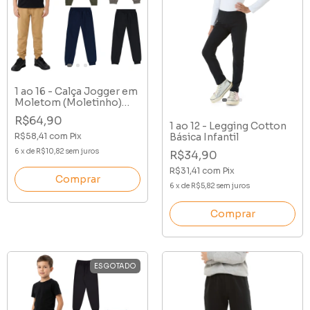
1 ao 16 - Calça Jogger em
Moletom (Moletinho)
Premium - Sem Pelúcia
R$64,90
1 ao 12 - Legging Cotton
R$58,41
com
Pix
Básica Infantil
6
x
de
R$10,82
sem juros
R$34,90
R$31,41
com
Pix
Comprar
6
x
de
R$5,82
sem juros
Comprar
ESGOTADO