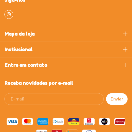
Mapa da loja
Instiucional
Entre em contato
Receba novidades por e-mail