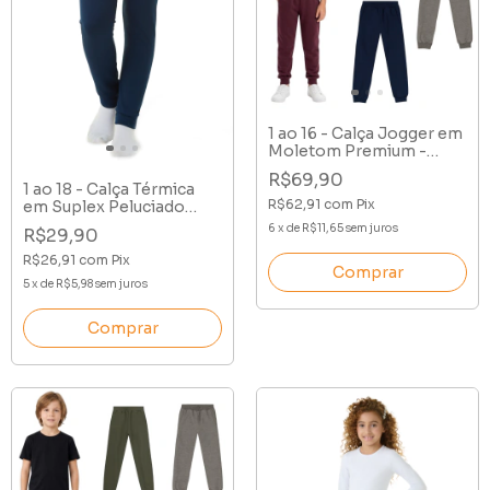
1 ao 16 - Calça Jogger em
Moletom Premium -
Peluciada
R$69,90
1 ao 18 - Calça Térmica
R$62,91
com
Pix
em Suplex Peluciado
Unissex
6
x
de
R$11,65
sem juros
R$29,90
R$26,91
com
Pix
Comprar
5
x
de
R$5,98
sem juros
Comprar