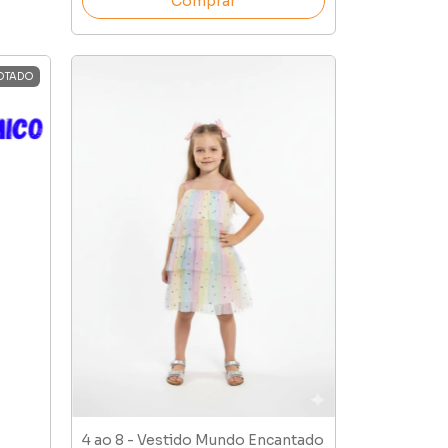
Comprar
OTADO
4 ao 8 - Vestido Mundo Encantado