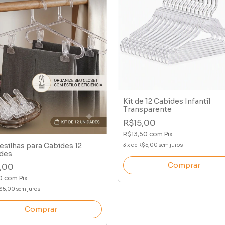
Kit de 12 Cabides Infantil
Transparente
R$15,00
R$13,50
com
Pix
resilhas para Cabides 12
3
x
de
R$5,00
sem juros
des
,00
0
com
Pix
$5,00
sem juros