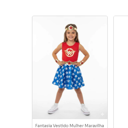
Fantasia Vestido Mulher Maravilha