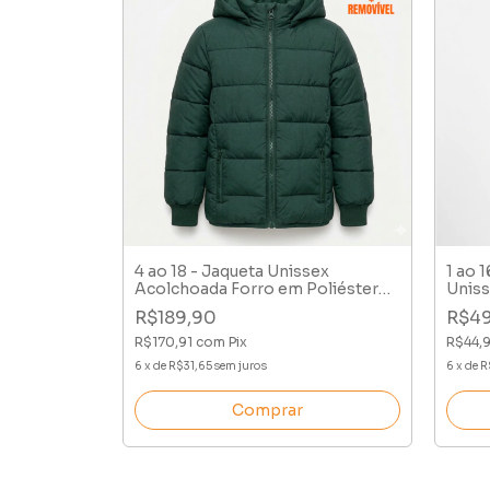
4 ao 18 - Jaqueta Unissex
1 ao 
Acolchoada Forro em Poliéster
Unis
com Capuz Removível
R$189,90
R$49
R$170,91
com
Pix
R$44,
6
x
de
R$31,65
sem juros
6
x
de
R
Comprar