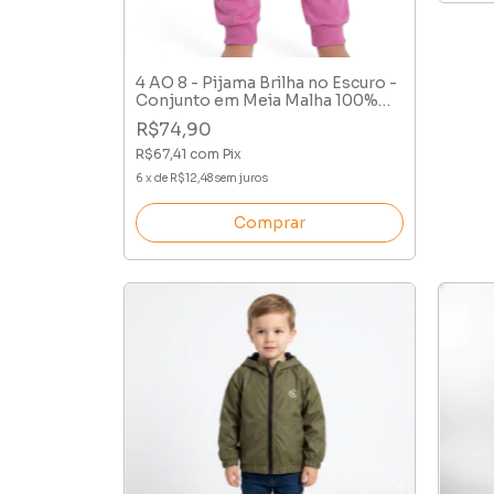
4 AO 8 - Pijama Brilha no Escuro -
Conjunto em Meia Malha 100%
Algodão
R$74,90
R$67,41
com
Pix
6
x
de
R$12,48
sem juros
Comprar