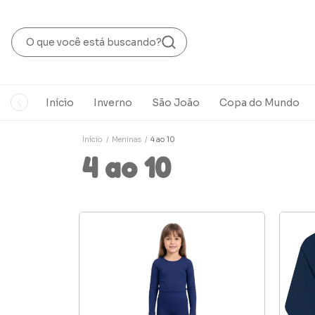
Início
Inverno
São João
Copa do Mundo
Início
/
Meninas
/
4 ao 10
4 ao 10