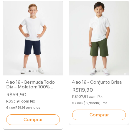
4 ao 16 - Bermuda Todo
4 ao 16 - Conjunto Brisa
Dia – Moletom 100%
R$119,90
Algodão
R$59,90
R$107,91
com
Pix
R$53,91
com
Pix
6
x
de
R$19,98
sem juros
6
x
de
R$9,98
sem juros
Comprar
Comprar