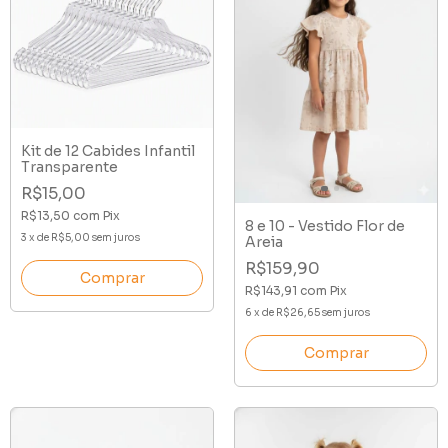
Kit de 12 Cabides Infantil
Transparente
R$15,00
R$13,50
com
Pix
8 e 10 - Vestido Flor de
3
x
de
R$5,00
sem juros
Areia
R$159,90
R$143,91
com
Pix
6
x
de
R$26,65
sem juros
Comprar