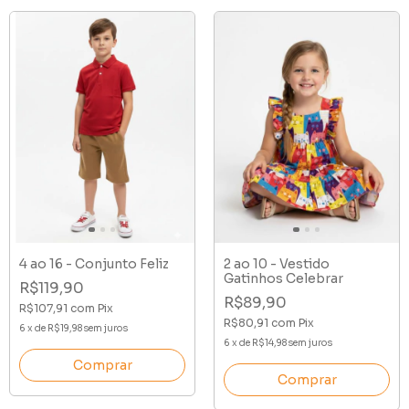
4 ao 16 - Conjunto Feliz
2 ao 10 - Vestido
Gatinhos Celebrar
R$119,90
R$89,90
R$107,91
com
Pix
R$80,91
com
Pix
6
x
de
R$19,98
sem juros
6
x
de
R$14,98
sem juros
Comprar
Comprar