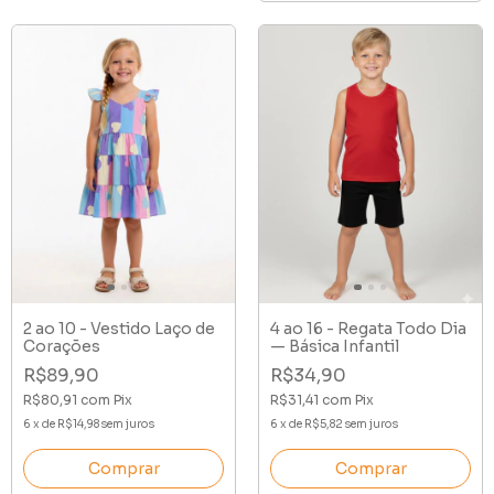
2 ao 10 - Vestido Laço de
4 ao 16 - Regata Todo Dia
Corações
— Básica Infantil
R$89,90
R$34,90
R$80,91
com
Pix
R$31,41
com
Pix
6
x
de
R$14,98
sem juros
6
x
de
R$5,82
sem juros
Comprar
Comprar