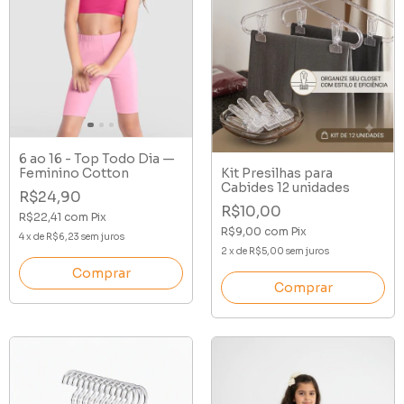
6 ao 16 - Top Todo Dia —
Feminino Cotton
Kit Presilhas para
Cabides 12 unidades
R$24,90
R$10,00
R$22,41
com
Pix
R$9,00
com
Pix
4
x
de
R$6,23
sem juros
2
x
de
R$5,00
sem juros
Comprar