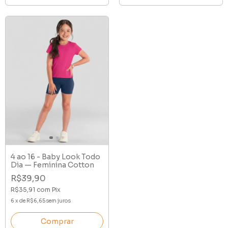
4 ao 16 - Baby Look Todo
Dia — Feminina Cotton
R$39,90
R$35,91
com
Pix
6
x
de
R$6,65
sem juros
Comprar