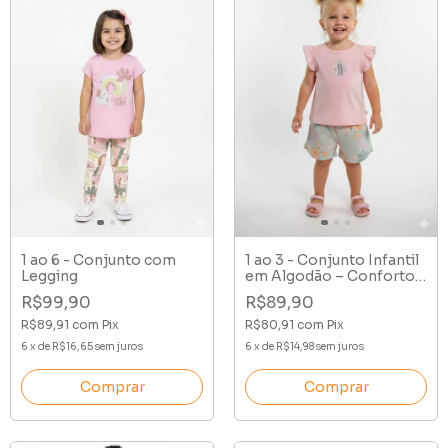
1 ao 6 - Conjunto com
1 ao 3 - Conjunto Infantil
Legging
em Algodão – Conforto
para Meninas
R$99,90
R$89,90
R$89,91
com
Pix
R$80,91
com
Pix
6
x
de
R$16,65
sem juros
6
x
de
R$14,98
sem juros
Comprar
Comprar