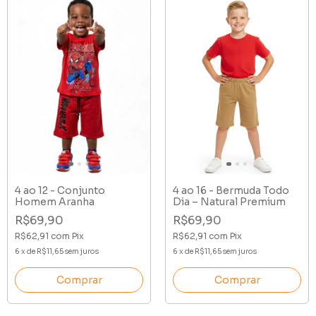
4 ao 12 - Conjunto
4 ao 16 - Bermuda Todo
Homem Aranha
Dia – Natural Premium
R$69,90
R$69,90
R$62,91
com
Pix
R$62,91
com
Pix
6
x
de
R$11,65
sem juros
6
x
de
R$11,65
sem juros
Comprar
Comprar