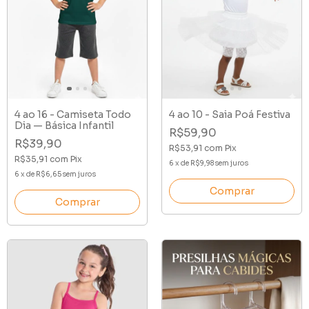
4 ao 16 - Camiseta Todo
4 ao 10 - Saia Poá Festiva
Dia — Básica Infantil
R$59,90
R$39,90
R$53,91
com
Pix
R$35,91
com
Pix
6
x
de
R$9,98
sem juros
6
x
de
R$6,65
sem juros
Comprar
Comprar